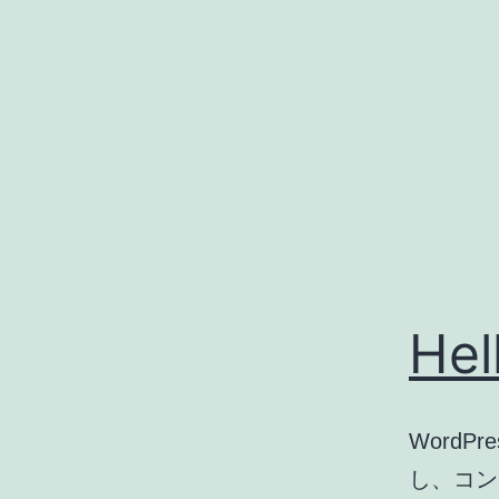
コ
ン
テ
ン
ツ
へ
ス
キ
ッ
Hel
プ
Word
し、コン